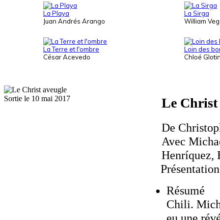
La Playa
La Sirga
Juan Andrés Arango
William Veg
La Terre et l'ombre
Loin des b
César Acevedo
Chloé Gloti
Sortie le 10 mai 2017
Le Christ
De Christop
Avec Michae
Henríquez, 
Présentatio
Résumé
Chili. Mich
eu une révé