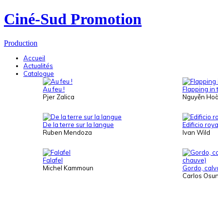
Ciné-Sud Promotion
Production
Accueil
Actualités
Catalogue
Au feu !
Flapping in 
Pjer Zalica
Nguyễn Hoà
De la terre sur la langue
Edificio roya
Ruben Mendoza
Ivan Wild
Falafel
Michel Kammoun
Gordo, calvo 
Carlos Osu