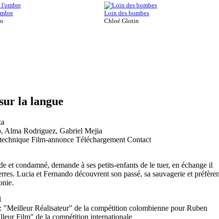
'ombre
Loin des bombes
do
Chloé Glotin
 sur la langue
za
o, Alma Rodriguez, Gabriel Mejia
 technique
Film-annonce
Téléchargement
Contact
e et condamné, demande à ses petits-enfants de le tuer, en échange il
terres. Lucia et Fernando découvrent son passé, sa sauvagerie et préfèren
onie.
l
 "Meilleur Réalisateur" de la compétition colombienne pour Ruben
leur Film" de la compétition internationale