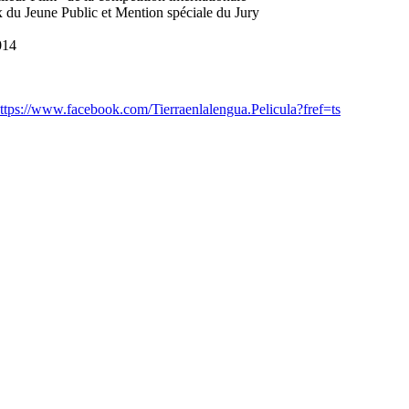
x du Jeune Public et Mention spéciale du Jury
014
ttps://www.facebook.com/Tierraenlalengua.Pelicula?fref=ts