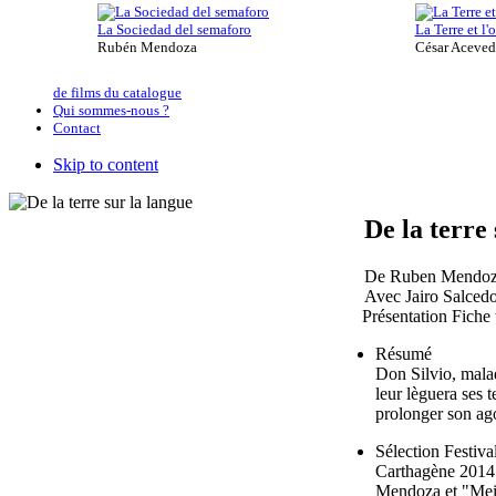
La Sociedad del semaforo
La Terre et l
Rubén Mendoza
César Aceve
de films du catalogue
Qui sommes-nous ?
Contact
Skip to content
De la terre
De Ruben Mendo
Avec Jairo Salced
Présentation
Fiche
Résumé
Don Silvio, malad
leur lèguera ses 
prolonger son ag
Sélection Festiva
Carthagène 2014:
Mendoza et "Meil