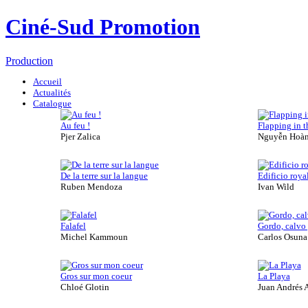
Ciné-Sud Promotion
Production
Accueil
Actualités
Catalogue
Au feu !
Flapping in t
Pjer Zalica
Nguyễn Hoàn
De la terre sur la langue
Edificio roya
Ruben Mendoza
Ivan Wild
Falafel
Gordo, calvo y
Michel Kammoun
Carlos Osuna
Gros sur mon coeur
La Playa
Chloé Glotin
Juan Andrés 