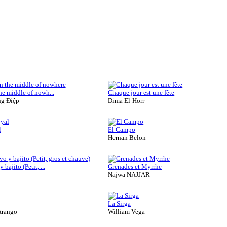
he middle of nowh...
Chaque jour est une fête
g Điệp
Dima El-Horr
l
El Campo
Hernan Belon
 bajito (Petit, ...
Grenades et Myrrhe
Najwa NAJJAR
La Sirga
Arango
William Vega