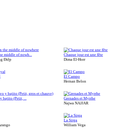
he middle of nowh...
Chaque jour est une fête
g Điệp
Dima El-Horr
l
El Campo
Hernan Belon
 bajito (Petit, ...
Grenades et Myrrhe
Najwa NAJJAR
La Sirga
Arango
William Vega