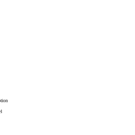
tion
el