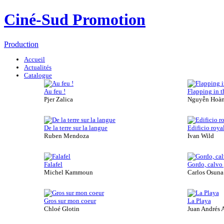
Ciné-Sud Promotion
Production
Accueil
Actualités
Catalogue
Au feu !
Flapping in t
Pjer Zalica
Nguyễn Hoàn
De la terre sur la langue
Edificio roya
Ruben Mendoza
Ivan Wild
Falafel
Gordo, calvo y
Michel Kammoun
Carlos Osuna
Gros sur mon coeur
La Playa
Chloé Glotin
Juan Andrés 