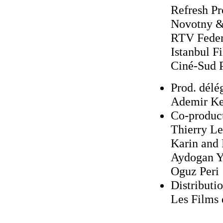
Refresh Pr
Novotny &
RTV Feder
Istanbul F
Ciné-Sud 
Prod. délé
Ademir Ke
Co-produc
Thierry L
Karin and
Aydogan Y
Oguz Peri
Distributi
Les Films 