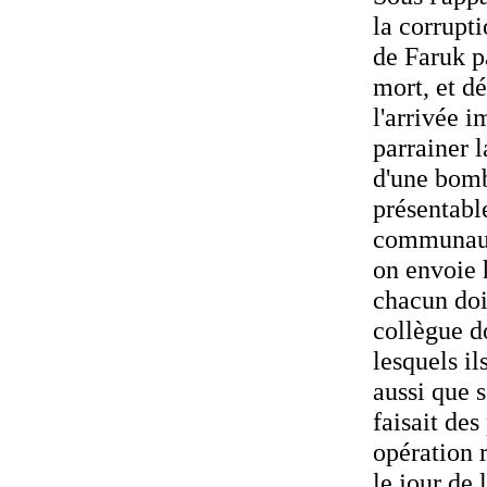
la corrupti
de Faruk pa
mort, et dé
l'arrivée 
parrainer l
d'une bomb
présentable
communauté
on envoie 
chacun doi
collègue d
lesquels il
aussi que 
faisait des
opération r
le jour de 