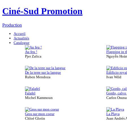
Ciné-Sud Promotion
Production
Accueil
Actualités
Catalogue
Au feu !
Flapping in t
Pjer Zalica
Nguyễn Hoàn
De la terre sur la langue
Edificio roya
Ruben Mendoza
Ivan Wild
Falafel
Gordo, calvo y
Michel Kammoun
Carlos Osuna
Gros sur mon coeur
La Playa
Chloé Glotin
Juan Andrés 