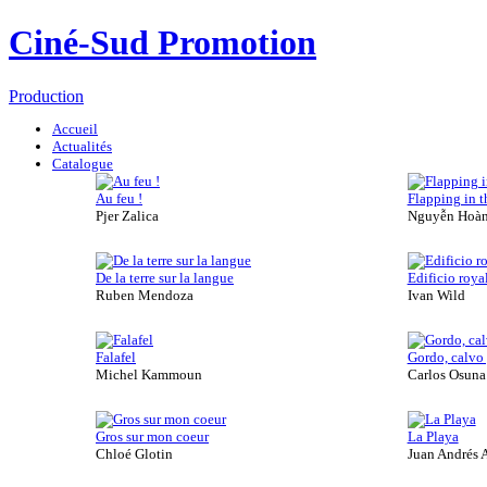
Ciné-Sud Promotion
Production
Accueil
Actualités
Catalogue
Au feu !
Flapping in t
Pjer Zalica
Nguyễn Hoàn
De la terre sur la langue
Edificio roya
Ruben Mendoza
Ivan Wild
Falafel
Gordo, calvo y
Michel Kammoun
Carlos Osuna
Gros sur mon coeur
La Playa
Chloé Glotin
Juan Andrés 