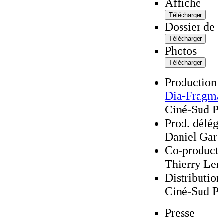
Affiche
Dossier de 
Photos
Production
Dia-Fragm
Ciné-Sud 
Prod. délé
Daniel Gar
Co-product
Thierry Le
Distributi
Ciné-Sud 
Presse